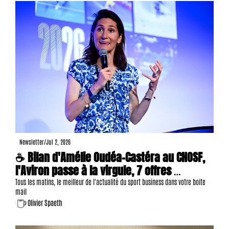
Newsletter
/
Jul 2, 2026
☕ Bilan d'Amélie Oudéa-Castéra au CNOSF, 
l'Aviron passe à la virgule, 7 offres 
d'emploi, etc.
Tous les matins, le meilleur de l'actualité du sport business dans votre boite 
mail
Olivier Spaeth