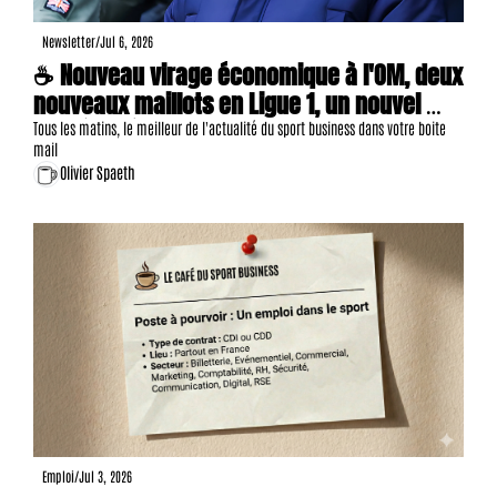
Newsletter
/
Jul 6, 2026
☕ Nouveau virage économique à l'OM, deux 
nouveaux maillots en Ligue 1, un nouvel 
emblème à Montpellier, 18 offres d'emploi, 
Tous les matins, le meilleur de l'actualité du sport business dans votre boite 
mail
etc.
Olivier Spaeth
Emploi
/
Jul 3, 2026