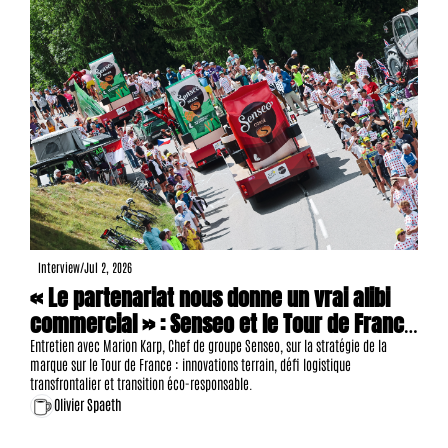
Interview
/
Jul 2, 2026
« Le partenariat nous donne un vrai alibi 
commercial » : Senseo et le Tour de France 
bâtissent un pont entre la grande 
Entretien avec Marion Karp, Chef de groupe Senseo, sur la stratégie de la 
marque sur le Tour de France : innovations terrain, défi logistique 
consommation et l'événementiel sportif
transfrontalier et transition éco-responsable.
Olivier Spaeth