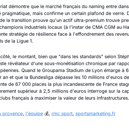
riat démontre que le marché français du naming entre dans 
é pragmatique, mais confirme un certain plafond de verre. D
 de la transition prouve qu'un actif ultra-premium trouve pre
champions industriels locaux (à l'instar de CMA CGM au Hav
nte stratégie de résilience face à l'effondrement des revenu
s de la Ligue 1.
 côté, le montant, bien que "dans les standards" selon Stéph
este révélateur d'une sous-monétisation chronique par rappo
opéennes. Quand le Groupama Stadium de Lyon émarge à 6 m
r an et que la Bundesliga dépasse les 10 millions d'euros d
einte de 67 000 places la plus incandescente de France stagn
rement supérieur à 2,5 millions d'euros interroge sur la cap
clubs français à maximiser la valeur de leurs infrastructures
a provence
, 
l'équipe
 💰, 
rmc sport
, 
sportsmarketing.fr