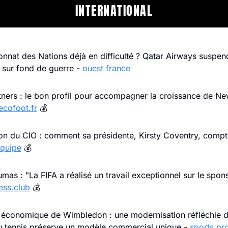
INTERNATIONAL
nnat des Nations déjà en difficulté ? Qatar Airways suspend
 sur fond de guerre - 
ouest france
tners : le bon profil pour accompagner la croissance de New
ecofoot.fr
 💰
on du CIO : comment sa présidente, Kirsty Coventry, compt
équipe
 💰
ess.club
 💰
économique de Wimbledon : une modernisation réfléchie de
du tennis préserve un modèle commercial unique - 
sports pr