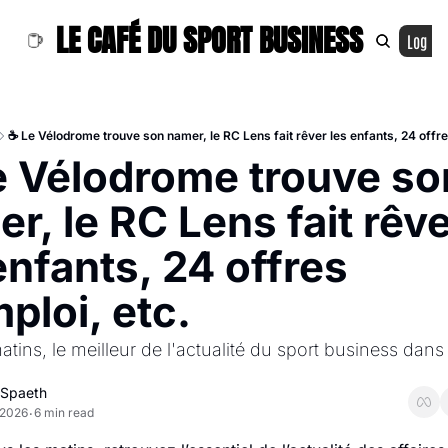
LE CAFÉ DU SPORT BUSINESS
Log In
☕ Le Vélodrome trouve son namer, le RC Lens fait rêver les enfants, 24 offre
 Vélodrome trouve son
r, le RC Lens fait rêve
enfants, 24 offres 
ploi, etc.
tins, le meilleur de l'actualité du sport business dans 
r Spaeth
 2026
6 min read
•