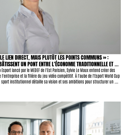
LE LIEN DIRECT, MAIS PLUTÔT LES POINTS COMMUNS » : 
BÂTISSENT UN PONT ENTRE L'ÉCONOMIE TRADITIONNELLE ET 
 Esport lancé par le MEDEF de l'Est Parisien, Sylvie Le Maux entend créer des 
'entreprise et la filière du jeu vidéo compétitif. À l'aube de l'Esport World Cup 
 sport institutionnel détaille sa vision et ses ambitions pour structurer un 
nomique.