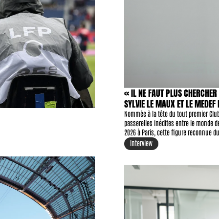
« IL NE FAUT PLUS CHERCHER 
SYLVIE LE MAUX ET LE MEDEF 
L'E-SPORT
Nommée à la tête du tout premier Club
passerelles inédites entre le monde de l
2026 à Paris, cette figure reconnue du
écosystème en pleine explosion éco
Interview