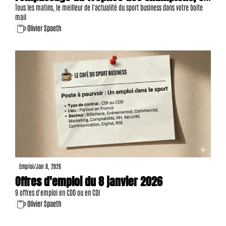
offres d'emploi, etc.
Tous les matins, le meilleur de l'actualité du sport business dans votre boite 
mail
Olivier Spaeth
Emploi
/
Jan 8, 2026
Offres d'emploi du 8 janvier 2026
9 offres d'emploi en CDD ou en CDI
Olivier Spaeth