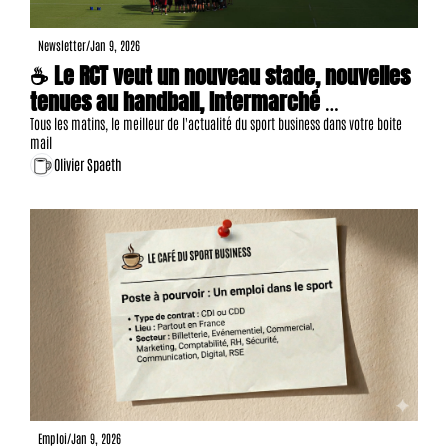
Newsletter
/
Jan 9, 2026
☕ Le RCT veut un nouveau stade, nouvelles 
tenues au handball, Intermarché 
romantique avec le foot, 6 offres d'emploi, 
Tous les matins, le meilleur de l'actualité du sport business dans votre boite 
mail
etc.
Olivier Spaeth
Emploi
/
Jan 9, 2026