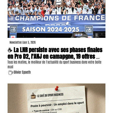
Newsletter
/
Jun 5, 2026
☕ La LNR persiste avec ses phases finales 
en Pro D2, l'ANJ en camapgne, 19 offres 
d'emploi, etc.
Tous les matins, le meilleur de l'actualité du sport business dans votre boite 
mail
Olivier Spaeth