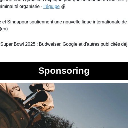
riminalité organisée - 
l’équipe
 💰
 (en)
 Super Bowl 2025 : Budweiser, Google et d'autres publicités déjà
Sponsoring