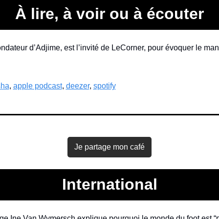
À lire, à voir ou à écouter
ndateur d’Adjime, est l’invité de LeCorner, pour évoquer le ma
sha
, 
apple podcast
, 
deezer
, 
spotify
Je partage mon café
International
ge Ine Van Wymersch explique pourquoi le monde du foot est “pa