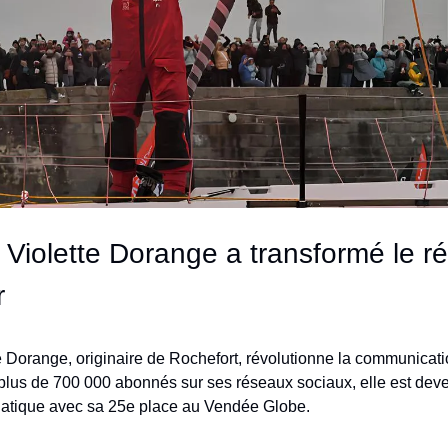
iolette Dorange a transformé le réc
r
e Dorange, originaire de Rochefort, révolutionne la communicatio
 plus de 700 000 abonnés sur ses réseaux sociaux, elle est dev
tique avec sa 25e place au Vendée Globe. 