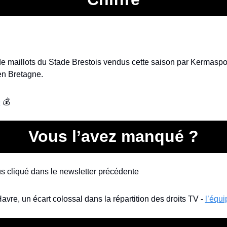
e maillots du Stade Brestois vendus cette saison par Kermasport,
en Bretagne.
e
 💰
Vous l’avez manqué ?
lus cliqué dans le newsletter précédente
Havre, un écart colossal dans la répartition des droits TV - 
l’équi