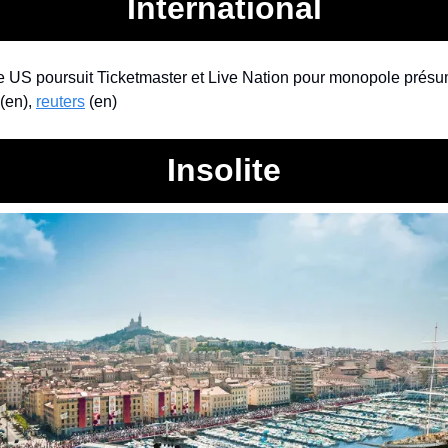
International
ce US poursuit Ticketmaster et Live Nation pour monopole présum
 (en), 
reuters
 (en)
Insolite