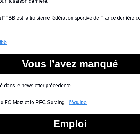
ur la saison dernière.
 FFBB est la troisième fédération sportive de France derrière cel
ffbb
Vous l’avez manqué
iqué dans le newsletter précédente
 le FC Metz et le RFC Seraing - 
l’équipe
Emploi