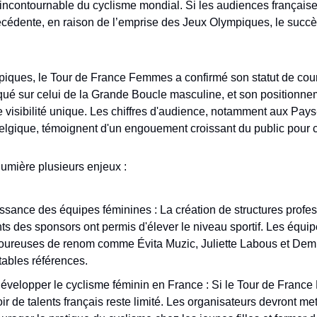
contournable du cyclisme mondial. Si les audiences française
écédente, en raison de l’emprise des Jeux Olympiques, le succès
ques, le Tour de France Femmes a confirmé son statut de cour
qué sur celui de la Grande Boucle masculine, et son positionnem
ne visibilité unique. Les chiffres d'audience, notamment aux Pay
Belgique, témoignent d'un engouement croissant du public pour 
lumière plusieurs enjeux :
sance des équipes féminines : La création de structures profes
ts des sponsors ont permis d'élever le niveau sportif. Les équi
oureuses de renom comme Évita Muzic, Juliette Labous et Demi V
ables références.
évelopper le cyclisme féminin en France : Si le Tour de France
ir de talents français reste limité. Les organisateurs devront met