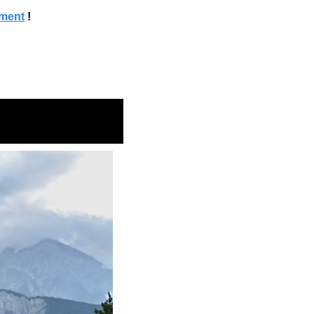
ement
 !