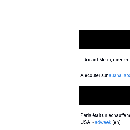
Édouard Menu, directeur
À écouter sur 
ausha
, 
spo
Paris était un échauffe
USA  - 
adweek
 (en)