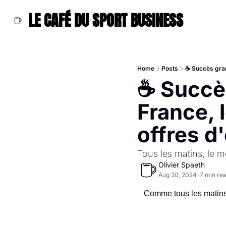
LE CAFÉ DU SPORT BUSINESS
Home
Posts
☕️ Succès gra
☕️ Succe
France, 
offres d
Tous les matins, le me
Olivier Spaeth
Aug 20, 2024
7 min re
•
Comme tous les matins, r