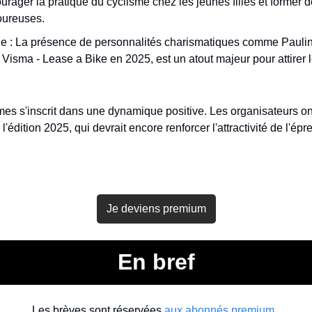
urager la pratique du cyclisme chez les jeunes filles et former d
oureuses.
que : La présence de personnalités charismatiques comme Paulin
 Visma - Lease a Bike en 2025, est un atout majeur pour attirer l
s s'inscrit dans une dynamique positive. Les organisateurs on
'édition 2025, qui devrait encore renforcer l'attractivité de l'épr
Je deviens premium
En bref
Les brèves sont réservées 
aux abonnés premium
. 