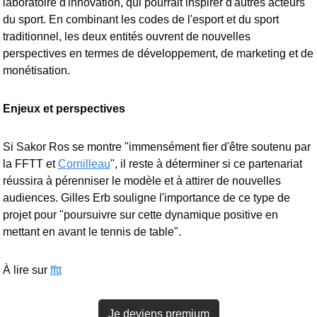
laboratoire d'innovation, qui pourrait inspirer d'autres acteurs 
du sport. En combinant les codes de l'esport et du sport 
traditionnel, les deux entités ouvrent de nouvelles 
perspectives en termes de développement, de marketing et de 
monétisation.
Enjeux et perspectives
Si Sakor Ros se montre "immensément fier d'être soutenu par 
la FFTT et 
Cornilleau
", il reste à déterminer si ce partenariat 
réussira à pérenniser le modèle et à attirer de nouvelles 
audiences. Gilles Erb souligne l'importance de ce type de 
projet pour "poursuivre sur cette dynamique positive en 
mettant en avant le tennis de table".
À lire sur 
fftt
Je deviens premium