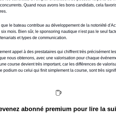
concurrents. Quand nous avons les bons candidats, cela favorise 
ires.
que le bateau contribue au développement de la notoriété d'Act
six mois. Bien sûr, le sponsoring nautique n'est pas le seul facte
rtenariats et types de communication.
ment appel à des prestataires qui chiffrent très précisément le
que nous obtenons, avec une valorisation pour chaque événemen
ne course devient très important, car les différences de valorisat
le podium ou celui qui finit simplement la course, sont très signif
evenez abonné premium pour lire la sui