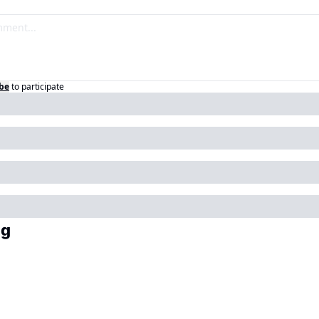
be
to participate
ng