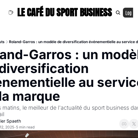
LE CAFÉ DU SPORT BUSINESS
Log In
sts
Roland-Garros : un modèle de diversification événementielle au service 
and-Garros : un modèl
diversification 
énementielle au servic
la marque
 matins, le meilleur de l'actualité du sport business da
il
vier Spaeth
12, 2025
5 min read
•