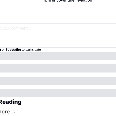
à m'envoyer une invitation
n
or
Subscribe
to participate
Reading
more