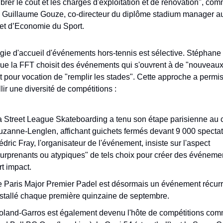
ibrer le coût et les charges d'exploitation et de rénovation", comm
 Guillaume Gouze, co-directeur du diplôme stadium manager au
 et d’Economie du Sport.
égie d'accueil d'événements hors-tennis est sélective. Stéphane 
que la FFT choisit des événements qui s'ouvrent à de "nouveaux 
nt pour vocation de "remplir les stades". Cette approche a permis 
lir une diversité de compétitions :
 Street League Skateboarding a tenu son étape parisienne au c
zanne-Lenglen, affichant guichets fermés devant 9 000 spectate
dric Fray, l'organisateur de l'événement, insiste sur l'aspect 
urprenants ou atypiques" de tels choix pour créer des événemen
rt impact.
e Paris Major Premier Padel est désormais un événement récurre
nstallé chaque première quinzaine de septembre.
oland-Garros est également devenu l'hôte de compétitions comm