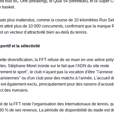
d Bull BC One (breaking), le Quai 54 (streetball), et la Super C
e basket.
ats plus inattendus, comme la course de 10 kilomètres Run Set 
nt attiré plus de 10 000 concurrents, confirmant que la marque 
t un vecteur d'attractivité bien au-delà du tennis.
ortif et la sélectivité
ette diversification, la FFT refuse de se muer en une arène poly
tes. Stéphane Morel insiste sur le fait que l'ADN du site reste 
irement le sport", le club n'ayant pas la vocation d'être "l'annexe 
arisiennes" ou d'un club pour des matchs à l'année. L'accueil de
 est également exclu, principalement pour des raisons d'acousti
ct des riverains.
té de la FFT reste l'organisation des Internationaux de tennis, qui
80 % de ses revenus. La période de disponibilité du stade est d