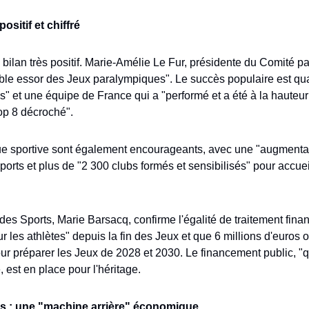
ositif et chiffré
 bilan très positif. Marie-Amélie Le Fur, présidente du Comité pa
table essor des Jeux paralympiques". Le succès populaire est quan
us" et une équipe de France qui a "performé et a été à la hauteu
op 8 décroché". 
ique sportive sont également encourageants, avec une "augmentat
orts et plus de "2 300 clubs formés et sensibilisés" pour accuei
des Sports, Marie Barsacq, confirme l'égalité de traitement financ
 les athlètes" depuis la fin des Jeux et que 6 millions d'euros 
r préparer les Jeux de 2028 et 2030. Le financement public, "q
est en place pour l'héritage.
tes : une "machine arrière" économique