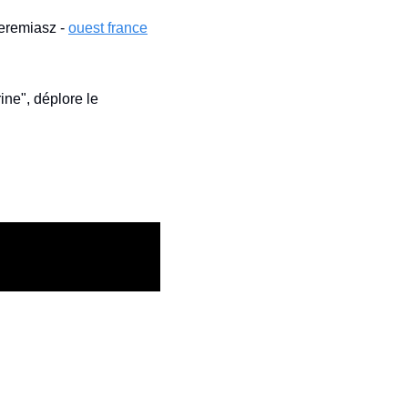
eremiasz - 
ouest france
ne", déplore le 