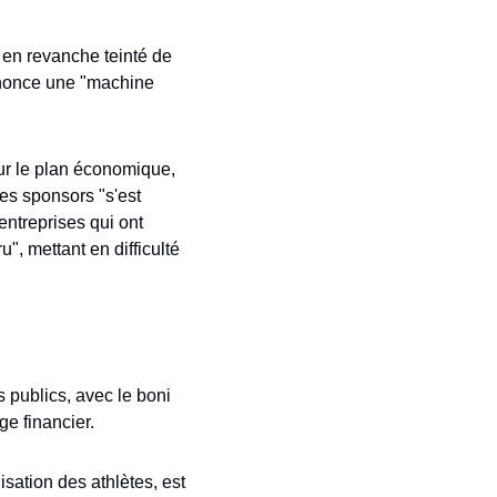
 en revanche teinté de 
énonce une "machine 
r le plan économique, 
es sponsors "s'est 
treprises qui ont 
", mettant en difficulté 
publics, avec le boni 
e financier. 
sation des athlètes, est 