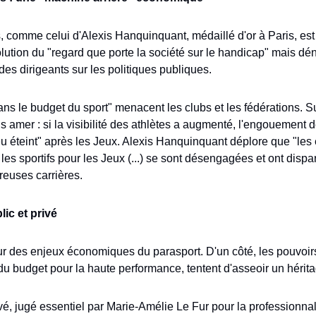
, comme celui d'Alexis Hanquinquant, médaillé d'or à Paris, est
évolution du "regard que porte la société sur le handicap" mais d
t des dirigeants sur les politiques publiques. 
s le budget du sport" menacent les clubs et les fédérations. Su
us amer : si la visibilité des athlètes a augmenté, l'engouement d
éteint" après les Jeux. Alexis Hanquinquant déplore que "les en
es sportifs pour les Jeux (...) se sont désengagées et ont disparu
euses carrières.
ic et privé
 des enjeux économiques du parasport. D'un côté, les pouvoirs 
du budget pour la haute performance, tentent d'asseoir un héritag
ivé, jugé essentiel par Marie-Amélie Le Fur pour la professionnali