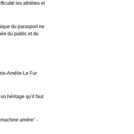
culté les athlètes et 
ique du parasport ne 
ée du public et du 
rie-Amélie Le Fur 
 héritage qu'il faut 
Alexis Hanquinquant : après les Jeux paralympiques, "nos dirigeants ont fait totalement machine arrière" - 