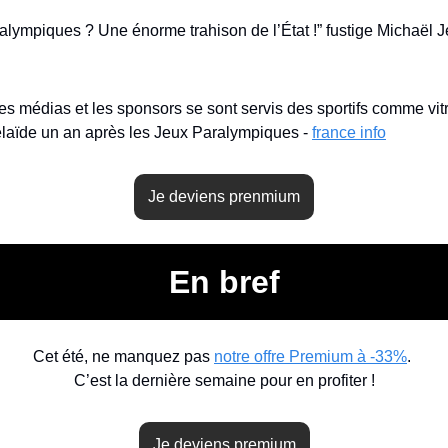
alympiques ? Une énorme trahison de l’État !” fustige Michaël J
es médias et les sponsors se sont servis des sportifs comme vitri
aïde un an après les Jeux Paralympiques - 
france info
Je deviens prenmium
En bref
Cet été, ne manquez pas 
notre offre Premium à -33%
. 
C’est la dernière semaine pour en profiter !
Je deviens premium