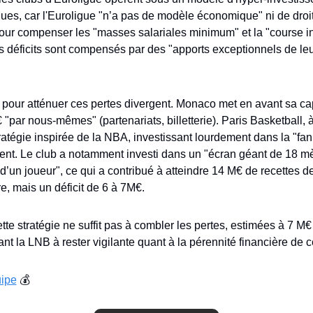
ues, car l'Euroligue "n’a pas de modèle économique" ni de droits
our compenser les "masses salariales minimum" et la "course inf
 déficits sont compensés par des "apports exceptionnels de leu
 pour atténuer ces pertes divergent. Monaco met en avant sa cap
"par nous-mêmes" (partenariats, billetterie). Paris Basketball, à 
atégie inspirée de la NBA, investissant lourdement dans la "fan
ment. Le club a notamment investi dans un "écran géant de 18 mèt
 d’un joueur", ce qui a contribué à atteindre 14 M€ de recettes de b
e, mais un déficit de 6 à 7M€.
te stratégie ne suffit pas à combler les pertes, estimées à 7 M€ 
nt la LNB à rester vigilante quant à la pérennité financière de ce
uipe
 💰