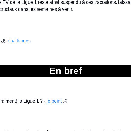
s TV de la Ligue 1 reste ainsi suspendu à ces tractations, laissan
ruciaux dans les semaines à venir.
 💰, 
challenges
En bref
aiment) la Ligue 1 ? - 
le point
 💰