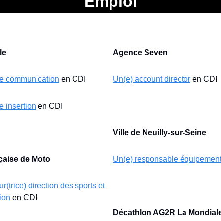
Emploi
le
Agence Seven
le communication
 en CDI
Un(e) account director
 en CDI
 insertion
 en CDI
Ville de Neuilly-sur-Seine
çaise de Moto
Un(e) responsable équipement
r(trice) direction des sports et 
ion
 en CDI
Décathlon AG2R La Mondial