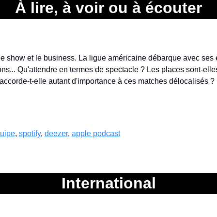
À lire, à voir ou à écouter
le show et le business. La ligue américaine débarque avec ses ét
ns... Qu'attendre en termes de spectacle ? Les places sont-elles
ccorde-t-elle autant d'importance à ces matches délocalisés ?
quipe
, 
spotify
, 
deezer
, 
apple podcast
International