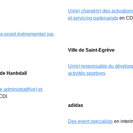
Un(e) chargé(e) des activation
et servicing partenariats
 en CD
e projet événementiel jop 
Ville de Saint-Egrève
Un(e) responsable du dévelop
 de Hanbdall
activités sportives
administratif(ve) et 
 CDI
adidas
Des event specialists
 en interi