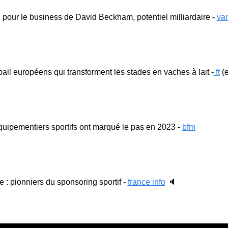
é pour le business de David Beckham, potentiel milliardaire - 
van
ball européens qui transforment les stades en vaches à lait -
 ft
 (
uipementiers sportifs ont marqué le pas en 2023 - 
bfm
te : pionniers du sponsoring sportif - 
france info
 🔈