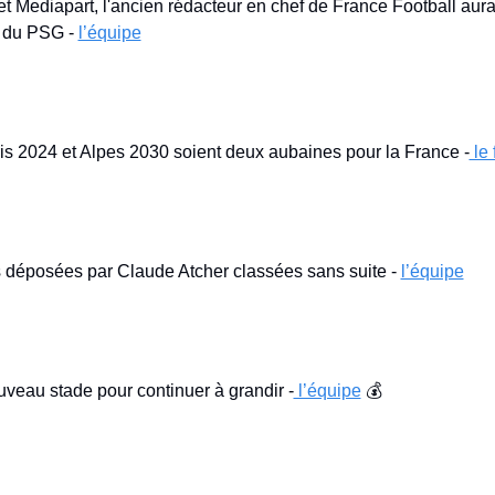
 Mediapart, l'ancien rédacteur en chef de France Football aurai
t du PSG - 
l’équipe
is 2024 et Alpes 2030 soient deux aubaines pour la France -
 le
 déposées par Claude Atcher classées sans suite - 
l’équipe
veau stade pour continuer à grandir -
 l’équipe
 💰