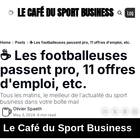
LE CAFÉ DU SPORT BUSINESS
Log In
Home
Posts
☕️ Les footballeuses passent pro, 11 offres d'emploi, etc.
☕️ Les footballeuses 
passent pro, 11 offres 
d'emploi, etc.
Tous les matins, le meilleur de l'actualité du sport 
business dans votre boîte mail
Olivier Spaeth
May 3, 2024
6 min read
•
Le Café du Sport Business  