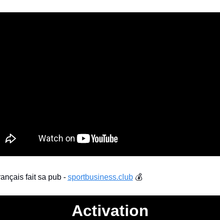
ançais fait sa pub - 
sportbusiness.club
 💰
Activation