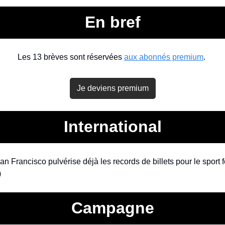
En bref
Les 13 brèves sont réservées 
aux abonnés premium
. 
Je deviens premium
International
)
Campagne