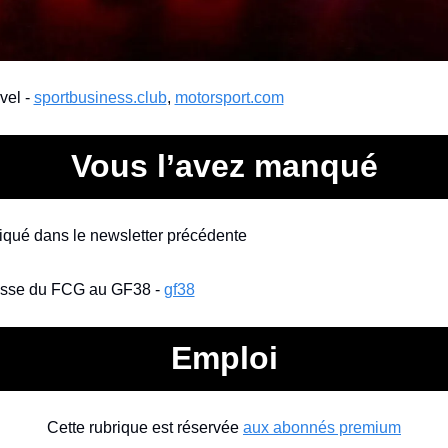
el - 
sportbusiness.club
, 
motorsport.com
Vous l’avez manqué
 cliqué dans le newsletter précédente
sse du FCG au GF38 - 
gf38
Emploi
Cette rubrique est réservée 
aux abonnés premium