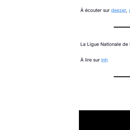
À écouter sur 
deezer
, 
La Ligue Nationale de H
À
 lire sur 
lnh