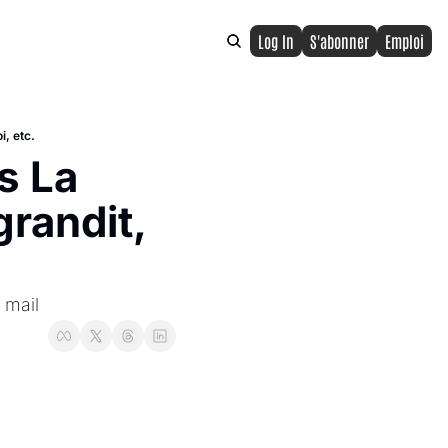
Log In
S'abonner
Emploi
i, etc.
 La 
randit, 
 mail