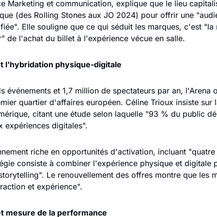
ce Marketing et communication, explique que le lieu capitalis
ue (des Rolling Stones aux JO 2024) pour offrir une "audi
iée". Elle souligne que ce qui séduit les marques, c'est "la 
" de l'achat du billet à l'expérience vécue en salle.
t l'hybridation physique-digitale
 événements et 1,7 million de spectateurs par an, l'Arena off
er quartier d'affaires européen. Céline Trioux insiste sur la
mérique, citant une étude selon laquelle "93 % du public déc
x expériences digitales".
nnement riche en opportunités d'activation, incluant "quatre
tégie consiste à combiner l'expérience physique et digitale 
r storytelling". Le renouvellement des offres montre que les 
raction et expérience".
et mesure de la performance