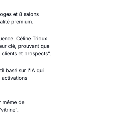
oges et 8 salons 
talité premium.
uence. Céline Trioux 
eur clé, prouvant que 
 clients et prospects".
l basé sur l'IA qui 
 activations 
r même de 
vitrine".