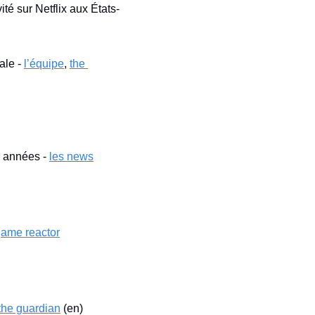
é sur Netflix aux États-
le - 
l’équipe
, 
the 
 années - 
les news
ame reactor
the guardian
 (en)