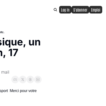
Log In
S'abonner
Emploi
etc.
ique, un 
, 17 
 mail
sport  Merci pour votre 