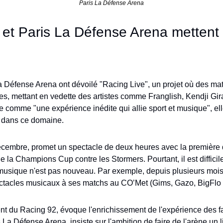
Paris La Défense Arena
et Paris La Défense Arena mettent l
 Défense Arena ont dévoilé "Racing Live", un projet où des mat
s, mettant en vedette des artistes comme Franglish, Kendji Gira
rite comme "une expérience inédite qui allie sport et musique", el
é dans ce domaine.
décembre, promet un spectacle de deux heures avec la première 
e la Champions Cup contre les Stormers. Pourtant, il est difficile
 musique n'est pas nouveau. Par exemple, depuis plusieurs mois,
ctacles musicaux à ses matchs au CO’Met (Gims, Gazo, BigFlo &
nt du Racing 92, évoque l'enrichissement de l'expérience des fan
La Défense Arena, insiste sur l'ambition de faire de l'arène un li