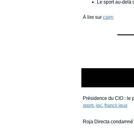
Le sport au-delà 
À lire sur 
cairn
Présidence du CIO : le 
sport
, 
ioc
, 
francs jeux
Roja Directa condamné à