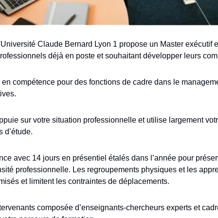
niversité Claude Bernard Lyon 1 propose un Master exécutif en
professionnels déjà en poste et souhaitant développer leurs com
er en compétence pour des fonctions de cadre dans le managemen
ives.
ppuie sur votre situation professionnelle et utilise largement votr
 d’étude.
nce avec 14 jours en présentiel étalés dans l’année pour préserv
tensité professionnelle. Les regroupements physiques et les appr
imisés et limitent les contraintes de déplacements.
tervenants composée d’enseignants-chercheurs experts et cadre