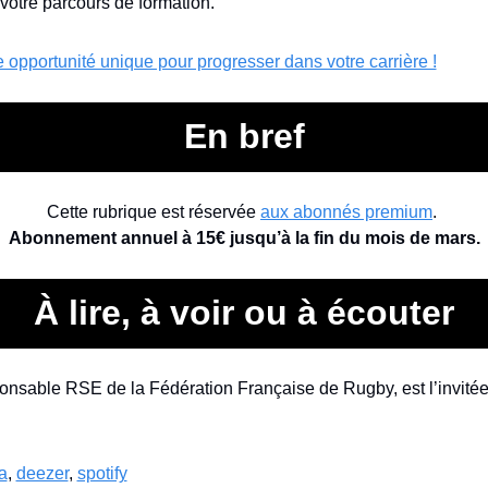
otre parcours de formation.
 opportunité unique pour progresser dans votre carrière !
En bref
Cette rubrique est réservée 
aux abonnés premium
. 
Abonnement annuel à 15€ jusqu’à la fin du mois de mars.
À lire, à voir ou à écouter
onsable RSE de la Fédération Française de Rugby, est l’invitée 
a
, 
deezer
, 
spotify