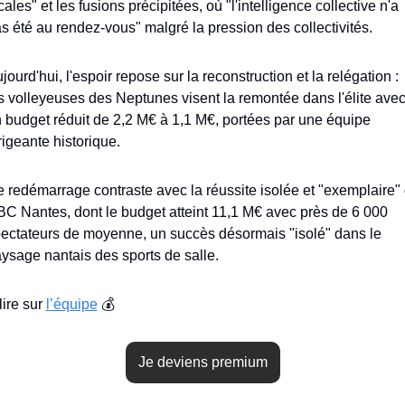
cales" et les fusions précipitées, où "l'intelligence collective n'a 
s été au rendez-vous" malgré la pression des collectivités.
jourd'hui, l'espoir repose sur la reconstruction et la relégation : 
s volleyeuses des Neptunes visent la remontée dans l'élite avec
 budget réduit de 2,2 M€ à 1,1 M€, portées par une équipe 
rigeante historique. 
 redémarrage contraste avec la réussite isolée et "exemplaire" 
C Nantes, dont le budget atteint 11,1 M€ avec près de 6 000 
ectateurs de moyenne, un succès désormais "isolé" dans le 
ysage nantais des sports de salle.
lire sur 
l’équipe
 💰
Je deviens premium