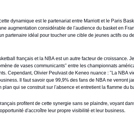
tte dynamique est le partenariat entre Marriott et le Paris Bask
 une augmentation considérable de l'audience du basket en Franc
un partenaire idéal pour toucher une cible de jeunes actifs ou de 
asketball français et la NBA est un autre facteur de croissance. J
omène de vases communicants" entre les championnats américain
nts. Cependant, Olivier Peulvast de Keneo nuance : "La NBA vien
usiness. Il faut savoir que 99,9% des fans de NBA ne verront j
 plan qui se construit sur l'absence et entretient la flamme du b
 français profitent de cette synergie sans se plaindre, voyant dans
opportunité d'accroître leur propre visibilité et leur business.