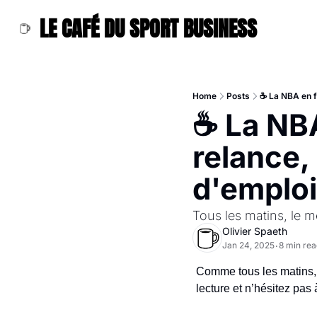
LE CAFÉ DU SPORT BUSINESS
Home
Posts
☕ La NBA en fo
☕ La NBA
relance, 
d'emploi
Tous les matins, le me
Olivier Spaeth
Jan 24, 2025
8 min rea
•
Comme tous les matins, re
lecture et n’hésitez pas 