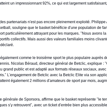
tteint un impressionnant 92%, ce qui est largement satisfaisant
des partenariats n'est pas encore pleinement exploité. Philippe 
tball, souligne que le basket bénéficie d'une population de fan
port particulièrement attrayant pour les marques. "Nous avons la 
rtifs collectifs. Mais aussi des valeurs familiales moins clivante
 déclaré.
également comme le troisième sport le plus populaire auprès des
e tennis. Nicolas Béraud, directeur général de Betclic, explique : "
 au grand public et est adapté aux formats réseaux sociaux, ave
ris." L'engagement de Betclic avec la Betclic Elite via son appli
teint également 2 millions d'amateurs de sport par mois, augment
ce générale de Sporsora, affirme que le basket représente "le terr
ues s'y retrouvent", avec un ticket d'entrée bien plus accessible 