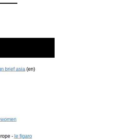
n brief asia
 (en)
t women
rope - 
le figaro