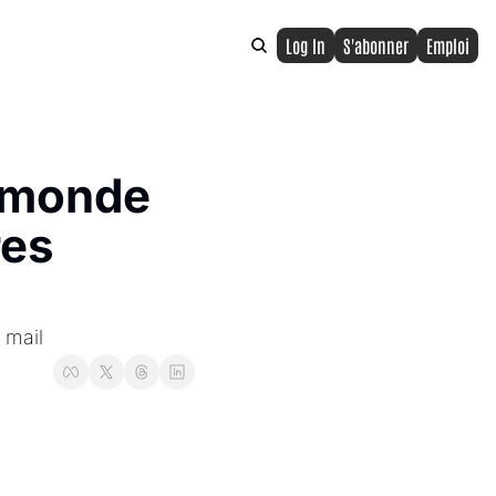
Log In
S'abonner
Emploi
 monde 
es 
 mail