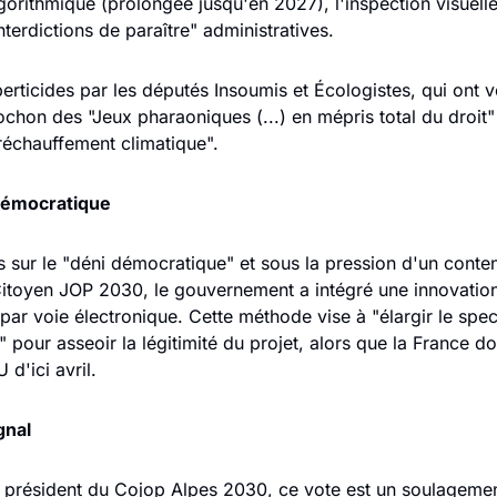
lgorithmique (prolongée jusqu'en 2027), l'inspection visuelle
nterdictions de paraître" administratives. 
erticides par les députés Insoumis et Écologistes, qui ont v
chon des "Jeux pharaoniques (...) en mépris total du droit" 
réchauffement climatique".
 démocratique 
s sur le "déni démocratique" et sous la pression d'un conte
 Citoyen JOP 2030, le gouvernement a intégré une innovation 
 par voie électronique. Cette méthode vise à "élargir le spec
pour asseoir la légitimité du projet, alors que la France doi
 d'ici avril.
gnal 
président du Cojop Alpes 2030, ce vote est un soulagement.