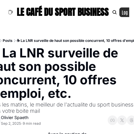
LE CAFÉ DU SPORT BUSINESS
Log In
Posts
☕ La LNR surveille de haut son possible concurrent, 10 offres d'emplo
La LNR surveille de 
aut son possible 
ncurrent, 10 offres 
'emploi, etc.
les matins, le meilleur de l'actualite du sport business 
 votre boite mail
Olivier Spaeth
Sep 2, 2025
9 min read
•