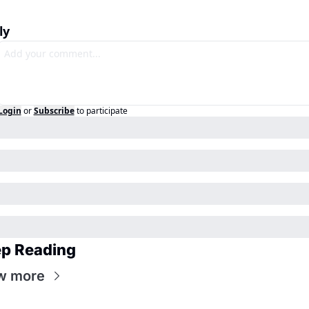
ly
Login
or
Subscribe
to participate
p Reading
w more