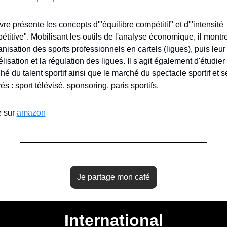
vre présente les concepts d'"équilibre compétitif" et d'"intensité 
titive". Mobilisant les outils de l'analyse économique, il montre
anisation des sports professionnels en cartels (ligues), puis leur 
isation et la régulation des ligues. Il s'agit également d'étudier l
é du talent sportif ainsi que le marché du spectacle sportif et se
és : sport télévisé, sponsoring, paris sportifs.
e sur 
amazon
Je partage mon café
International