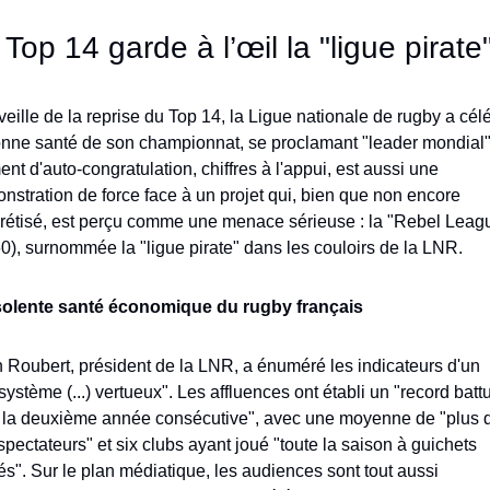
 Top 14 garde à l’œil la "ligue pirate
veille de la reprise du Top 14, la Ligue nationale de rugby a célé
onne santé de son championnat, se proclamant "leader mondial"
t d'auto-congratulation, chiffres à l'appui, est aussi une 
nstration de force face à un projet qui, bien que non encore 
rétisé, est perçu comme une menace sérieuse : la "Rebel Leagu
0), surnommée la "ligue pirate" dans les couloirs de la LNR.
solente santé économique du rugby français
 Roubert, président de la LNR, a énuméré les indicateurs d'un 
ystème (...) vertueux". Les affluences ont établi un "record battu
 la deuxième année consécutive", avec une moyenne de "plus d
pectateurs" et six clubs ayant joué "toute la saison à guichets 
és". Sur le plan médiatique, les audiences sont tout aussi 