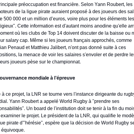
rincipale préoccupation est financière. Selon Yann Roubert, les 
oteurs de la ligue pirate auraient proposé à des joueurs des sala
e 500 000 et un million d’euros, voire plus pour les éléments les
igieux". Cette information est d'autant moins anodine qu'elle arri
oment où les clubs de Top 14 doivent discuter de la baisse ou n
eur salary cap. Même si les joueurs français approchés, comme 
an Penaud et Matthieu Jalibert, n'ont pas donné suite à ces 
sitions, la menace de voir les salaires s'envoler et de perdre les
leurs joueurs pèse sur le championnat.
ouvernance mondiale à l’épreuve
à ce projet, la LNR se tourne vers l'instance dirigeante du rugby
ial. Yann Roubert a appelé World Rugby à "prendre ses 
nsabilités". Un board de l'institution doit se tenir à la fin du mois
examiner le projet. Le président de la LNR, qui qualifie le modè
igue pirate d'"hérésie", espère que la décision de World Rugby se
 équivoque. 