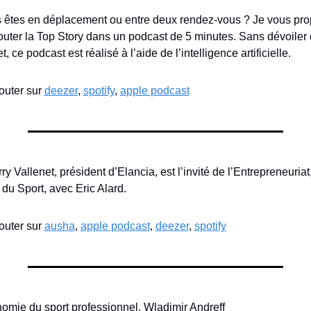
 êtes en déplacement ou entre deux rendez-vous ? Je vous pro
outer la Top Story dans un podcast de 5 minutes. Sans dévoiler 
t, ce podcast est réalisé à l’aide de l’intelligence artificielle.
outer sur 
deezer
, 
spotify
, 
apple podcast
ry Vallenet, président d’Elancia, est l’invité de l’Entrepreneuriat,
 du Sport, avec Eric Alard.
outer sur 
ausha
, 
apple podcast
, 
deezer
, 
spotify
omie du sport professionnel, Wladimir Andreff