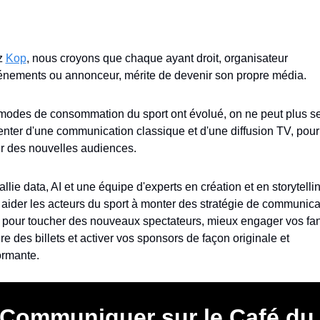
 
Kop
, nous croyons que chaque ayant droit, organisateur 
énements ou annonceur, mérite de devenir son propre média.
modes de consommation du sport ont évolué, on ne peut plus se
enter d'une communication classique et d'une diffusion TV, pour 
rer des nouvelles audiences.
allie data, AI et une équipe d'experts en création et en storytellin
 aider les acteurs du sport à monter des stratégie de communicat
 pour toucher des nouveaux spectateurs, mieux engager vos fans
e des billets et activer vos sponsors de façon originale et 
ormante.
Communiquer
 sur le Café du 