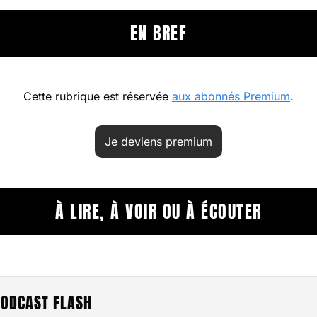
EN BREF
Cette rubrique est réservée 
aux abonnés Premium
.
Je deviens premium
À LIRE, À VOIR OU À ÉCOUTER
 PODCAST FLASH