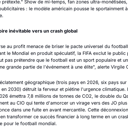
 prétexte." Show de mi-temps, fan zones ultra-monétisées,
publicitaires : le modèle américain pousse le sportainment à
e.
oire inévitable vers un crash global
se au profit menace de briser le pacte universel du football.
nt le Mondial en produit spéculatif, la FIFA exclut le public 
t pas prétendre que le football est un sport populaire et uni
ne grande partie de l'événement à une élite", alerte Virgile C
'éclatement géographique (trois pays en 2026, six pays sur t
 en 2030) détruit la ferveur et piétine l'urgence climatique. 
26 émettra 7,8 millions de tonnes de CO2, le double du Qat
ent au CIO qui tente d'amorcer un virage vers des JO plus o
once dans une fuite en avant mercantile. Cette déconnexion 
ien transformer ce succès financier à long terme en un crash
 pour le football mondial.