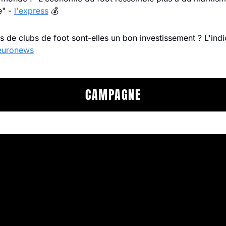
" - 
l'express
 💰
s de clubs de foot sont-elles un bon investissement ? L'indic
euronews
CAMPAGNE