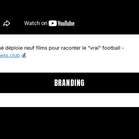
Intermarché déploie neuf films pour raconter le "vrai" football - 
ness.club
 💰
BRANDING