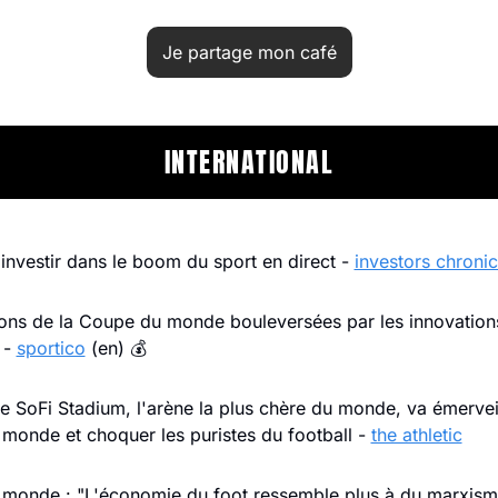
Je partage mon café
INTERNATIONAL
nvestir dans le boom du sport en direct - 
investors chronic
ions de la Coupe du monde bouleversées par les innovations
- 
sportico
 (en) 💰
e SoFi Stadium, l'arène la plus chère du monde, va émerveill
monde et choquer les puristes du football - 
the athletic
monde : "L'économie du foot ressemble plus à du marxisme