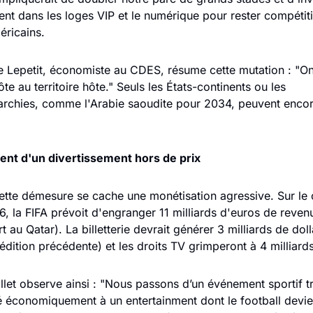
t dans les loges VIP et le numérique pour rester compétitif
ricains. 
 Lepetit, économiste au CDES, résume cette mutation : "On
te au territoire hôte." Seuls les États-continents ou les 
rchies, comme l'Arabie saoudite pour 2034, peuvent encore
nt d'un divertissement hors de prix
ette démesure se cache une monétisation agressive. Sur le c
 la FIFA prévoit d'engranger 11 milliards d'euros de reven
 au Qatar). La billetterie devrait générer 3 milliards de dolla
illet observe ainsi : "Nous passons d’un événement sportif tr
 économiquement à un entertainment dont le football devien