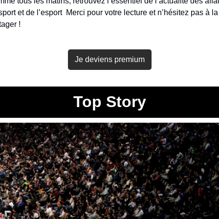
me tous les matins, retrouvez l’essentiel de l’actualité des affai
sport et de l’esport  Merci pour votre lecture et n’hésitez pas à la 
tager !
Je deviens premium
Top Story