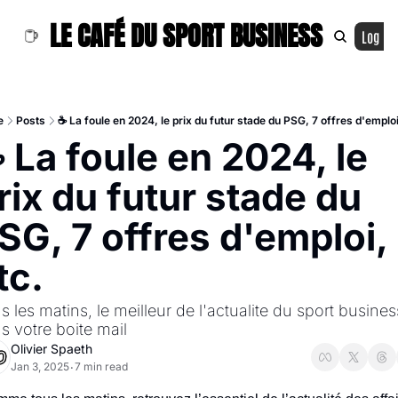
LE CAFÉ DU SPORT BUSINESS
Log In
e
Posts
☕ La foule en 2024, le prix du futur stade du PSG, 7 offres d'emploi
 La foule en 2024, le 
rix du futur stade du 
SG, 7 offres d'emploi, 
tc.
s les matins, le meilleur de l'actualite du sport business
s votre boite mail
Olivier Spaeth
Jan 3, 2025
7 min read
•