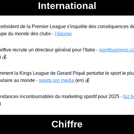
International
président de la Premier League s'inquiète des conséquences de 
pe du monde des clubs - 
l’équipe
rtfive recrute un directeur général pour l'Italie - 
sportbusiness.
) 💰
ment la Kings League de Gerard Piqué perturbe le sport le plus
ulaire au monde - 
sports pro media
 (en) 💰
endances incontournables du marketing sportif pour 2025 - 
biz 
)
Chiffre