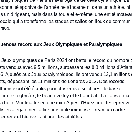
paralympiques de Paris à l'avant-garde de cette dynamique. La 
sonnalité sportive de l'année ne s'incarne ni dans un athlète, ni 
s un dirigeant, mais dans la foule elle-même, une entité mouvan
vocale qui a transformé les stades et salles en lieux de communi
rtive.
luences record aux Jeux Olympiques et Paralympiques
 Jeux olympiques de Paris 2024 ont battu le record du nombre d
lets vendus avec 9,5 millions, surpassant les 8,3 millions d'Atlant
6. Ajoutés aux Jeux paralympiques, ils ont vendu 12,1 millions 
lets, dépassant les 11 millions de Londres 2012. Des records 
ffluence ont été établis pour plusieurs disciplines : le basket 
inin, le rugby à 7, le beach-volley et le handball. La transformati
la butte Montmartre en une mini-Alpes d'Huez pour les épreuves
listes a également attiré une foule immense, créant un cadre 
leureux et bienveillant pour les athlètes.