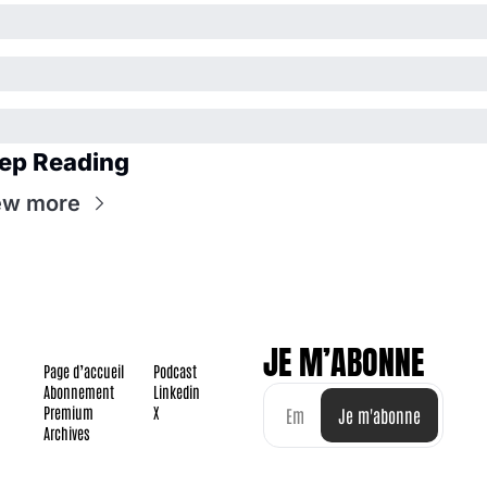
ep Reading
ew more
JE M’ABONNE
Page d’accueil
Podcast
Abonnement
Linkedin
Premium
X
Je m'abonne
Archives