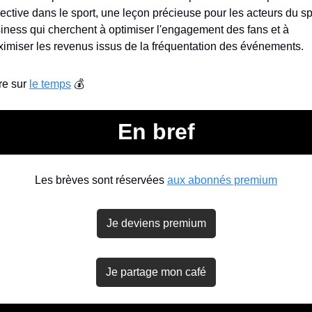
lective dans le sport, une leçon précieuse pour les acteurs du spo
iness qui cherchent à optimiser l'engagement des fans et à 
imiser les revenus issus de la fréquentation des événements.
re sur 
le temps
 💰
En bref
Les brèves sont réservées 
aux abonnés premium
Je deviens premium
Je partage mon café