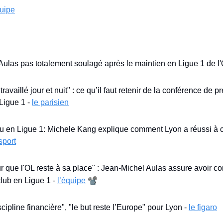
quipe
ulas pas totalement soulagé après le maintien en Ligue 1 de l'
availlé jour et nuit" : ce qu’il faut retenir de la conférence de pr
igue 1 - 
le parisien
u en Ligue 1: Michele Kang explique comment Lyon a réussi à c
sport
ur que l'OL reste à sa place" : Jean-Michel Aulas assure avoir co
📽️
lub en Ligue 1 - 
l’équipe
cipline financière", "le but reste l’Europe" pour Lyon - 
le figaro