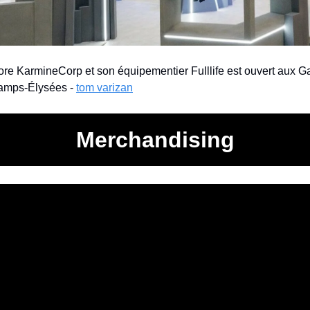
re KarmineCorp et son équipementier Fulllife est ouvert aux Ga
amps-Élysées - 
tom varizan
Merchandising