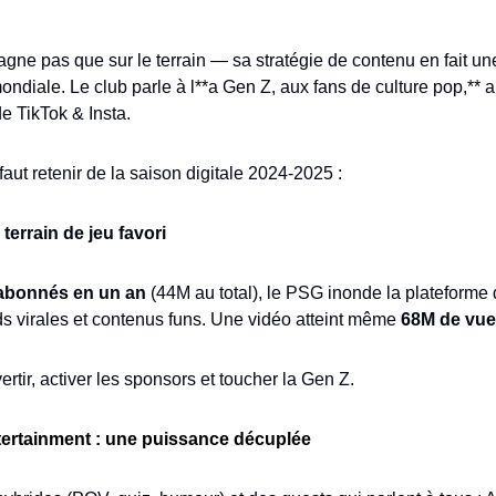
ne pas que sur le terrain — sa stratégie de contenu en fait un
ndiale. Le club parle à l**a Gen Z, aux fans de culture pop,** a
e TikTok & Insta.
 faut retenir de la saison digitale 2024-2025 :
e terrain de jeu favori
abonnés en un an
 (44M au total), le PSG inonde la plateforme d
nds virales et contenus funs. Une vidéo atteint même 
68M de vu
ivertir, activer les sponsors et toucher la Gen Z.
tertainment : une puissance décuplée