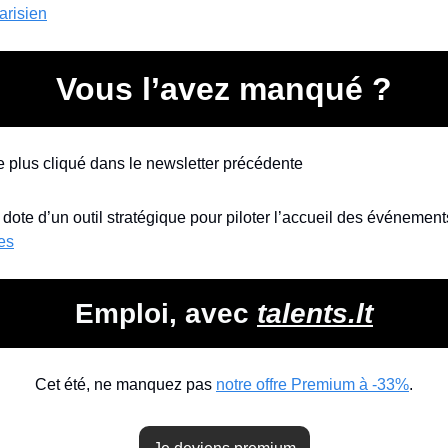
arisien
Vous l’avez manqué ?
 le plus cliqué dans le newsletter précédente
ies
Emploi, avec 
talents.lt
Cet été, ne manquez pas 
notre offre Premium à -33%
.