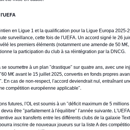
 l'UEFA
ntien en Ligue 1 et la qualification pour la Ligue Europa 2025-20
ute surveillance, cette fois de l'UEFA. Un accord signé le 26 juin
évélé les premiers éléments (notamment une amende de 50 M€, 
tionne la participation du club à sa réintégration par la DNCG. 
 se soumettre à un plan "drastique" sur quatre ans, avec une inj
 "60 M€ avant le 15 juillet 2025, convertis en fonds propres avant
. En cas de non-respect, l'accord deviendrait nul, entraînant un
ine compétition européenne applicable".
ons futures, l'OL est soumis à un "déficit maximum de 5 millions 
devra être "parfaitement à l'équilibre" l'année suivante. L'UEFA 
ntive aux transferts entre les différents clubs de la galaxie Text
pourra inscrire de nouveaux joueurs sur la liste A des compétit