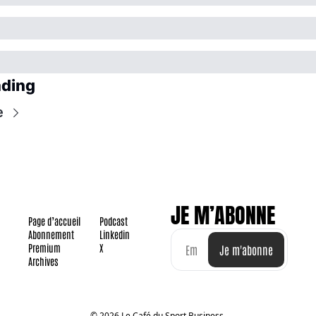
ading
e
JE M’ABONNE
Page d’accueil
Podcast
Abonnement
Linkedin
Premium
X
Je m'abonne
Archives
© 2026 Le Café du Sport Business.