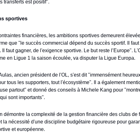
s transferts est positif".
ns sportives
ntraintes financières, les ambitions sportives demeurent élevée
irme que "le succès commercial dépend du succès sportif. Il faut t
 Il faut gagner, de l'exigence sportive. Le but reste l’Europe". L'O
me en Ligue 1 la saison écoulée, va disputer la Ligue Europa. 
ulas, ancien président de l'OL, s'est dit "immensément heureux 
ur tous les supporters, tout l'écosystème". Il a également menti
ause partout" et donné des conseils à Michele Kang pour "montrer
 qui sont importants". 
on démontre la complexité de la gestion financière des clubs de f
t la nécessité d'une discipline budgétaire rigoureuse pour garanti
rtive et européenne.