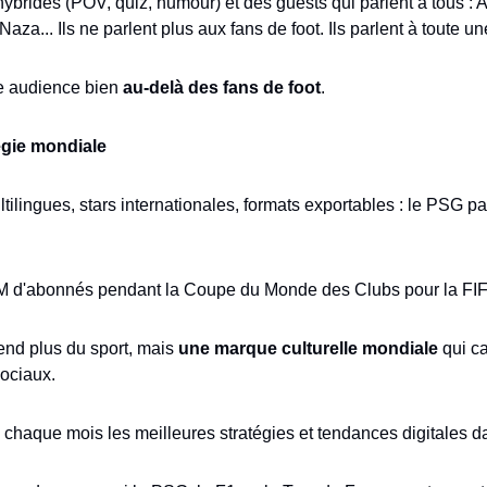
ybrides (POV, quiz, humour) et des guests qui parlent à tous : 
Naza... Ils ne parlent plus aux fans de foot. Ils parlent à toute u
e audience bien 
au-delà des fans de foot
.
égie mondiale
ilingues, stars internationales, formats exportables : le PSG pa
6M d'abonnés pendant la Coupe du Monde des Clubs pour la FIFA
nd plus du sport, mais 
une marque culturelle mondiale
 qui c
sociaux.
 chaque mois les meilleures stratégies et tendances digitales da