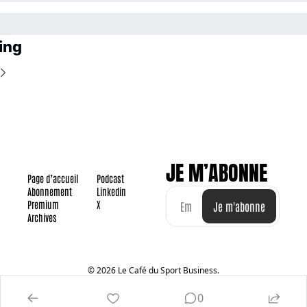
ing
JE M’ABONNE
Page d’accueil
Podcast
Abonnement
Linkedin
Premium
X
Je m'abonne
Archives
© 2026 Le Café du Sport Business.
Powered by beehiiv
0