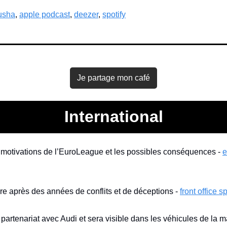
usha
, 
apple podcast
, 
deezer
, 
spotify
Je partage mon café
International
s motivations de l’EuroLeague et les possibles conséquences - 
e
re après des années de conflits et de déceptions - 
front office s
artenariat avec Audi et sera visible dans les véhicules de la m