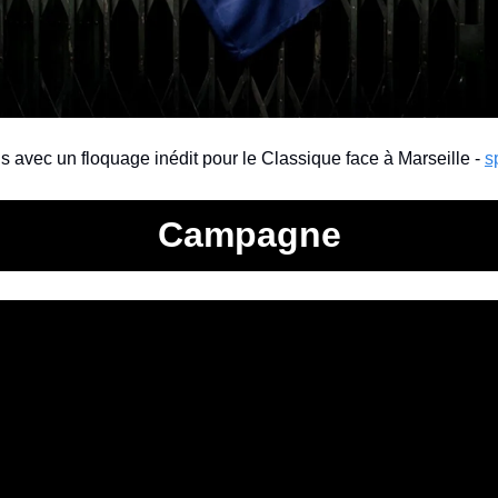
 avec un floquage inédit pour le Classique face à Marseille - 
s
Campagne