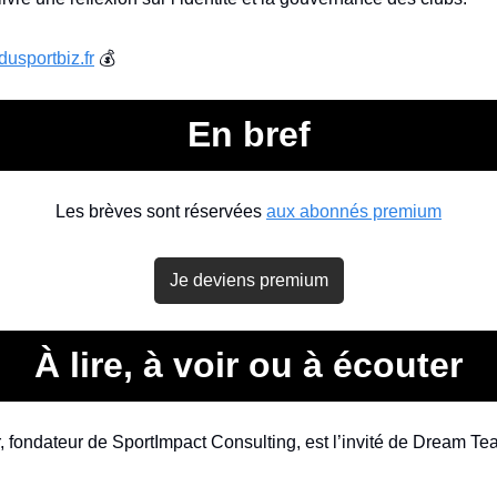
dusportbiz.fr
 💰
En bref
Les brèves sont réservées 
aux abonnés premium
Je deviens premium
À lire, à voir ou à écouter
, fondateur de SportImpact Consulting, est l’invité de Dream Te