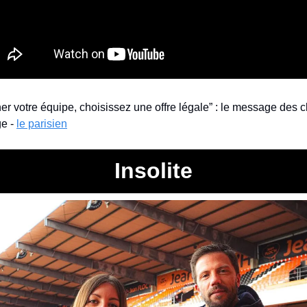
er votre équipe, choisissez une offre légale” : le message des cl
e - 
le parisien
Insolite