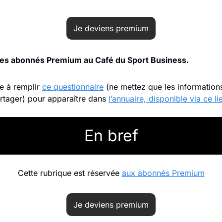
Je deviens premium
des abonnés Premium au Café du Sport Business.
e à remplir 
ce questionnaire
 (ne mettez que les information
rtager) pour apparaître dans 
l’annuaire, disponible via ce li
En bref
Cette rubrique est réservée 
aux abonnés Premium
Je deviens premium