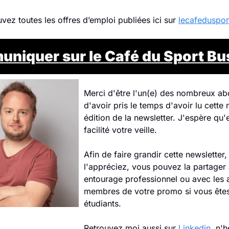
vez toutes les offres d’emploi publiées ici sur 
lecafedusport
uniquer
 sur le Café du Sport B
Merci d'être l'un(e) des nombreux abo
d'avoir pris le temps d'avoir lu cette 
édition de la newsletter. J'espère qu'e
facilité votre veille.
Afin de faire grandir cette newsletter, 
l'appréciez, vous pouvez la partager 
entourage professionnel ou avec les a
membres de votre promo si vous êtes
étudiants.
Retrouvez moi aussi sur 
Linkedin
, n'h