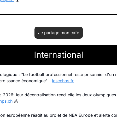
Je partage mon café
International
cologique : "Le football professionnel reste prisonnier d'un 
 croissance économique" - 
lesechos.fr
a 2026: leur décentralisation rend-elle les Jeux olympiques d
mps.ch
 💰
n européenne réagit au projet de NBA Europe et alerte cont