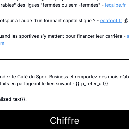
sirables" des ligues "fermées ou semi-fermées" - 
lequipe.fr
tspur à l’aube d’un tournant capitalistique ? - 
ecofoot.fr
 💰
and les sportives s’y mettent pour financer leur carrière - 
om
dez le Café du Sport Business et remportez des mois d’a
its en partageant le lien suivant : {{rp_refer_url}}
lized_text}}.
Chiffre