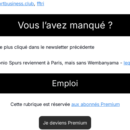
rtbusiness.club
, 
fftri
Vous l’avez manqué ?
 le plus cliqué dans le newsletter précédente
onio Spurs reviennent à Paris, mais sans Wembanyama - 
leq
Emploi
Cette rubrique est réservée 
aux abonnés Premium
Je deviens Premium