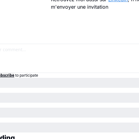
m'envoyer une invitation
ubscribe
to participate
ding