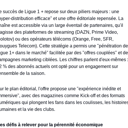
e succès de Ligue 1 + repose sur deux piliers majeurs : une 
hyper-distribution efficace" et une offre éditoriale repensée. La 
haîne est accessible via un large éventail de partenaires, qu'il 
'agisse des plateformes de streaming (DAZN, Prime Video, 
olotov) ou des opérateurs télécoms (Orange, Free, SFR, 
ouygues Telecom). Cette stratégie a permis une "pénétration de 
igue 1+ dans le marché" facilitée par des "offres couplées" et de
ampagnes marketing ciblées. Les chiffres parlent d'eux-mêmes :
2 % des abonnés actuels ont opté pour un engagement sur 
'ensemble de la saison. 
ur le plan éditorial, l'offre propose une "expérience inédite et 
mmersive", avec des magazines comme Kick-off et des formats 
umériques qui plongent les fans dans les coulisses, les histoires
umaines et la vie des clubs.
es défis à relever pour la pérennité économique