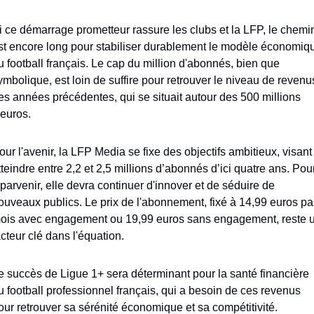
i ce démarrage prometteur rassure les clubs et la LFP, le chemin
st encore long pour stabiliser durablement le modèle économiqu
u football français. Le cap du million d'abonnés, bien que 
ymbolique, est loin de suffire pour retrouver le niveau de revenus
es années précédentes, qui se situait autour des 500 millions 
'euros. 
our l'avenir, la LFP Media se fixe des objectifs ambitieux, visant 
tteindre entre 2,2 et 2,5 millions d’abonnés d’ici quatre ans. Pour
 parvenir, elle devra continuer d'innover et de séduire de 
ouveaux publics. Le prix de l'abonnement, fixé à 14,99 euros par
ois avec engagement ou 19,99 euros sans engagement, reste u
acteur clé dans l'équation. 
e succès de Ligue 1+ sera déterminant pour la santé financière 
u football professionnel français, qui a besoin de ces revenus 
our retrouver sa sérénité économique et sa compétitivité.