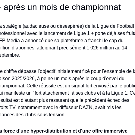
+ après un mois de championnat
a stratégie (audacieuse ou désespérée) de la Ligue de Football 
rofessionnel avec le lancement de Ligue 1 + porte déjà ses fruits
FP Media a annoncé que sa plateforme a franchi le cap du 
illion d’abonnés, atteignant précisément 1,026 million au 14 
eptembre. 
e chiffre dépasse l'objectif initialement fixé pour l'ensemble de la
aison 2025/2026, à peine un mois après le coup d'envoi du 
hampionnat. Cette réussite est un signal fort envoyé par le public
ui manifeste un "fort attachement" à ses clubs et à la Ligue 1. Ce
ésultat est d'autant plus rassurant que le précédent échec des 
roits TV, notamment avec le diffuseur DAZN, avait mis les 
inances des clubs sous tension.
a force d'une hyper-distribution et d'une offre immersive