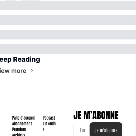
eep Reading
iew more
JE M’ABONNE
Page d’accueil
Podcast
Abonnement
Linkedin
Premium
X
Je m'abonne
Archives