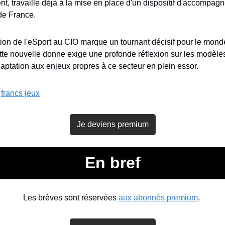
nt, travaille déjà à la mise en place d'un dispositif d'accompag
de France.
tion de l'eSport au CIO marque un tournant décisif pour le monde
tte nouvelle donne exige une profonde réflexion sur les modèles 
aptation aux enjeux propres à ce secteur en plein essor.
 
francs jeux
Je deviens premium
En bref
Les brèves sont réservées 
aux abonnés premium
. 