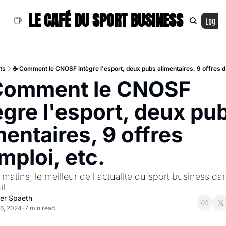
LE CAFÉ DU SPORT BUSINESS
Log In
ts
☕ Comment le CNOSF intègre l'esport, deux pubs alimentaires, 9 offres d
Comment le CNOSF 
ègre l'esport, deux pub
mentaires, 9 offres 
mploi, etc.
 matins, le meilleur de l'actualite du sport business dan
il
ier Spaeth
16, 2024
7 min read
•