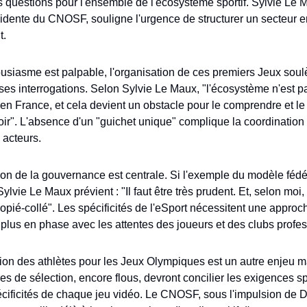
 questions pour l'ensemble de l'écosystème sportif. Sylvie Le M
idente du CNOSF, souligne l'urgence de structurer un secteur e
t.
ousiasme est palpable, l'organisation de ces premiers Jeux soul
s interrogations. Selon Sylvie Le Maux, "l'écosystème n'est pa
 en France, et cela devient un obstacle pour le comprendre et le 
r". L'absence d'un "guichet unique" complique la coordination e
s acteurs.
on de la gouvernance est centrale. Si l'exemple du modèle fédér
 Sylvie Le Maux prévient : "Il faut être très prudent. Et, selon moi,
copié-collé". Les spécificités de l'eSport nécessitent une approch
plus en phase avec les attentes des joueurs et des clubs profes
ion des athlètes pour les Jeux Olympiques est un autre enjeu ma
res de sélection, encore flous, devront concilier les exigences sp
écificités de chaque jeu vidéo. Le CNOSF, sous l'impulsion de D