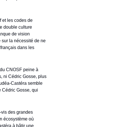
et les codes de 
e double culture 
nque de vision 
 sur la nécessité de ne 
français dans les 
e du CNOSF peine à 
, ni Cédric Gosse, plus 
 Oudéa-Castéra semble 
e Cédric Gosse, qui 
-vis des grandes 
un écosystème où 
téra à bâtir une 