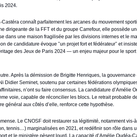
is 2024.
Castéra connaît parfaitement les arcanes du mouvement sportif 
nne dirigeante de la FFT et du groupe Carrefour, elle possède un
e dans une maison fragilisée par les divisions internes et le ma
on de candidature évoque "un projet fort et fédérateur" et insiste
éritage des Jeux de Paris 2024 — un enjeu majeur pour le sport 
eutre. Après la démission de Brigitte Henriques, la gouvernanc
 Ni Didier Seminet, soutenu par certaines fédérations olympiques
ffinitaires, n’ont su faire consensus. La candidature d’Amélie
ème voie, capable de réconcilier les blocs. Le retrait probable d
ire général aux côtés d’elle, renforce cette hypothèse.
immense. Le CNOSF doit restaurer sa légitimité, notamment vis-à
ion, tennis…) marginalisées en 2021, et redéfinir son rôle dans 
ort et le ministère pèsent lourd. La capacité d’Amélie Oudéa-Cas