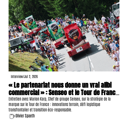
Interview
/
Jul 2, 2026
« Le partenariat nous donne un vrai alibi 
commercial » : Senseo et le Tour de France 
bâtissent un pont entre la grande 
Entretien avec Marion Karp, Chef de groupe Senseo, sur la stratégie de la 
marque sur le Tour de France : innovations terrain, défi logistique 
consommation et l'événementiel sportif
transfrontalier et transition éco-responsable.
Olivier Spaeth