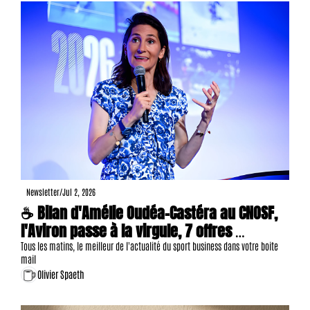
Newsletter
/
Jul 2, 2026
☕ Bilan d'Amélie Oudéa-Castéra au CNOSF, 
l'Aviron passe à la virgule, 7 offres 
d'emploi, etc.
Tous les matins, le meilleur de l'actualité du sport business dans votre boite 
mail
Olivier Spaeth