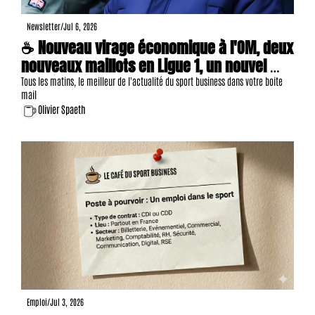
Newsletter
/
Jul 6, 2026
☕ Nouveau virage économique à l'OM, deux 
nouveaux maillots en Ligue 1, un nouvel 
emblème à Montpellier, 18 offres d'emploi, 
Tous les matins, le meilleur de l'actualité du sport business dans votre boite 
mail
etc.
Olivier Spaeth
Emploi
/
Jul 3, 2026