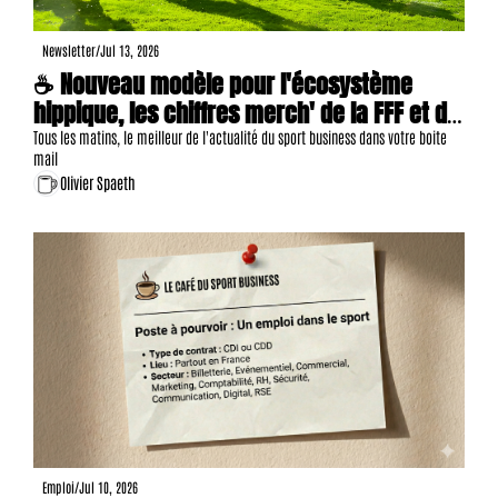
Newsletter
/
Jul 13, 2026
☕ Nouveau modèle pour l'écosystème 
hippique, les chiffres merch' de la FFF et du 
Castres Olympique, 27 offres d'emploi, etc.
Tous les matins, le meilleur de l'actualité du sport business dans votre boite 
mail
Olivier Spaeth
Emploi
/
Jul 10, 2026