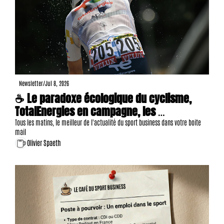
Newsletter
/
Jul 8, 2026
☕ Le paradoxe écologique du cyclisme, 
TotalEnergies en campagne, les 
annonceurs passent à la caisse, 14 offres 
Tous les matins, le meilleur de l'actualité du sport business dans votre boite 
mail
d'emploi, etc.
Olivier Spaeth