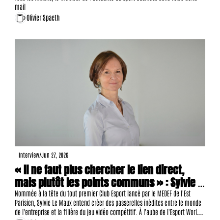
mail
Olivier Spaeth
Interview
/
Jun 27, 2026
« Il ne faut plus chercher le lien direct, 
mais plutôt les points communs » : Sylvie 
Le Maux et le MEDEF bâtissent un pont 
Nommée à la tête du tout premier Club Esport lancé par le MEDEF de l'Est 
Parisien, Sylvie Le Maux entend créer des passerelles inédites entre le monde 
entre l'économie traditionnelle et l'e-sport
de l'entreprise et la filière du jeu vidéo compétitif. À l'aube de l'Esport World 