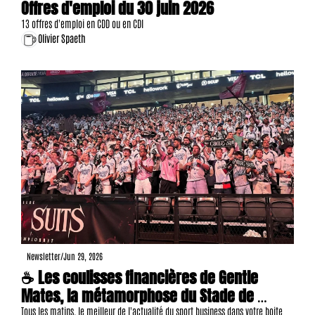
Offres d'emploi du 30 juin 2026
13 offres d'emploi en CDD ou en CDI
Olivier Spaeth
Newsletter
/
Jun 29, 2026
☕ Les coulisses financières de Gentle 
Mates, la métamorphose du Stade de 
France, 19 offres d'emploi, etc.
Tous les matins, le meilleur de l'actualité du sport business dans votre boite 